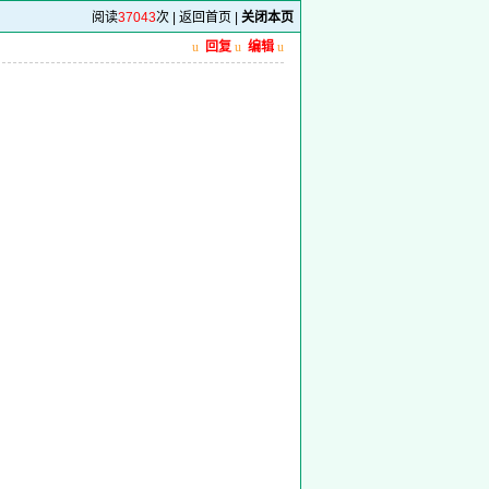
阅读
37043
次 |
返回首页
|
关闭本页
u
回复
u
编辑
u