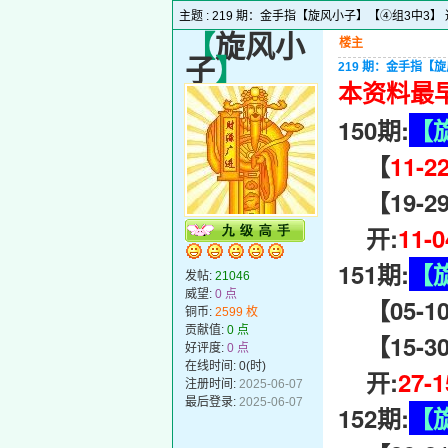
主题 :
219 期：金手指【旋风小子】【④组3中3】
【
旋风小
楼主
子
】
219 期：金手指【
本资料最早
150期:
【
【
11-2
【19-29-
开:
11-
151期:
【
发帖:
21046
威望:
0 点
【05-10-
铜币:
2599 枚
贡献值:
0 点
【15-30
好评度:
0 点
在线时间: 0(时)
开:
27-
注册时间:
2025-06-07
最后登录:
2025-06-07
152期:
【