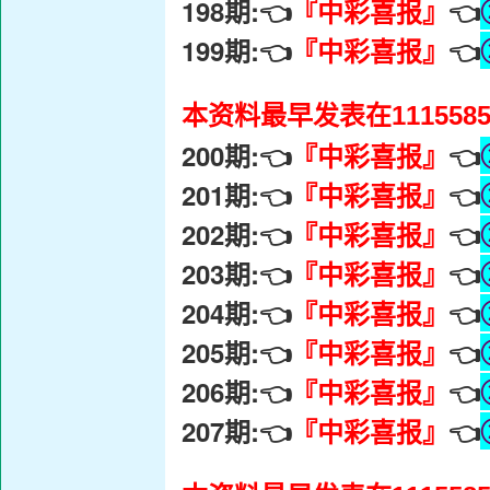
198期:👈
『中彩喜报』
👈
199期:👈
『中彩喜报』
👈
本资料最早发表在111558
200期:👈
『中彩喜报』
👈
201期:👈
『中彩喜报』
👈
202期:👈
『中彩喜报』
👈
203期:👈
『中彩喜报』
👈
204期:👈
『中彩喜报』
👈
205期:👈
『中彩喜报』
👈
206期:👈
『中彩喜报』
👈
207期:👈
『中彩喜报』
👈