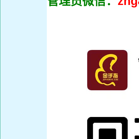
管理员微信：
zhg