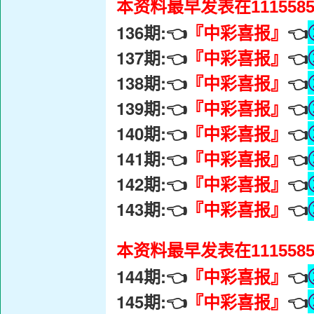
本资料最早发表在111558
136期:👈
『中彩喜报』
👈
137期:👈
『中彩喜报』
👈
138期:👈
『中彩喜报』
👈
139期:👈
『中彩喜报』
👈
140期:👈
『中彩喜报』
👈
141期:👈
『中彩喜报』
👈
142期:👈
『中彩喜报』
👈
143期:👈
『中彩喜报』
👈
本资料最早发表在111558
144期:👈
『中彩喜报』
👈
145期:👈
『中彩喜报』
👈