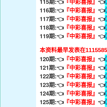
115期:👈
『中彩喜报』
👈
116期:👈
『中彩喜报』
👈
117期:👈
『中彩喜报』
👈
118期:👈
『中彩喜报』
👈
119期:👈
『中彩喜报』
👈
本资料最早发表在111558
120期:👈
『中彩喜报』
👈
121期:👈
『中彩喜报』
👈
122期:👈
『中彩喜报』
👈
123期:👈
『中彩喜报』
👈
124期:👈
『中彩喜报』
👈
125期:👈
『中彩喜报』
👈