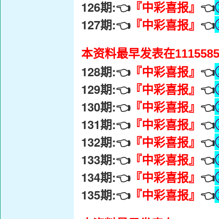
126期:👈
『中彩喜报』
👈
127期:👈
『中彩喜报』
👈
本资料最早发表在111558
128期:👈
『中彩喜报』
👈
129期:👈
『中彩喜报』
👈
130期:👈
『中彩喜报』
👈
131期:👈
『中彩喜报』
👈
132期:👈
『中彩喜报』
👈
133期:👈
『中彩喜报』
👈
134期:👈
『中彩喜报』
👈
135期:👈
『中彩喜报』
👈