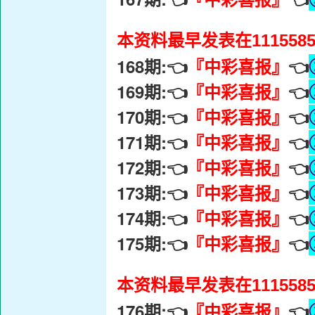
本资料最早发表在111558
168期:👈
『中彩喜报』
👈
169期:👈
『中彩喜报』
👈
170期:👈
『中彩喜报』
👈
171期:👈
『中彩喜报』
👈
172期:👈
『中彩喜报』
👈
173期:👈
『中彩喜报』
👈
174期:👈
『中彩喜报』
👈
175期:👈
『中彩喜报』
👈
本资料最早发表在111558
176期:👈
『中彩喜报』
👈