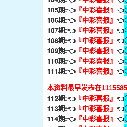
105期:👈
『中彩喜报』
👈
106期:👈
『中彩喜报』
👈
107期:👈
『中彩喜报』
👈
108期:👈
『中彩喜报』
👈
109期:👈
『中彩喜报』
👈
110期:👈
『中彩喜报』
👈
111期:👈
『中彩喜报』
👈
本资料最早发表在111558
112期:👈
『中彩喜报』
👈
113期:👈
『中彩喜报』
👈
114期:👈
『中彩喜报』
👈